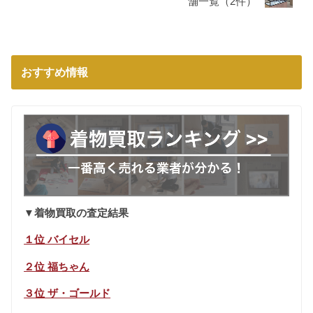
舗一覧（2件）
おすすめ情報
▼着物買取の査定結果
１位 バイセル
２位 福ちゃん
３位 ザ・ゴールド