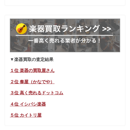
▼楽器買取の査定結果
１位 楽器の買取屋さん
２位 奏屋（かなでや）
３位 高く売れるドットコム
４位 イシバシ楽器
５位 カイトリ屋