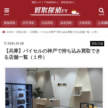
買取メディア信頼度No.1「買取探偵EX」
menu
search
着物買取
切手買取
古銭買取
楽器買取
古着買取
お酒買
HOME
買取店舗
【兵庫】バイセルの神戸で持ち込み買取できる店舗一覧（１件）
2024.01.08
買取店舗
【兵庫】バイセルの神戸で持ち込み買取でき
る店舗一覧（１件）