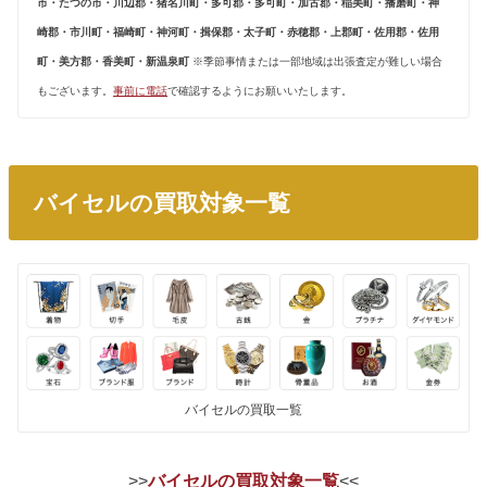
市・たつの市・川辺郡・猪名川町・多可郡・多可町・加古郡・稲美町・播磨町・神
崎郡・市川町・福崎町・神河町・揖保郡・太子町・赤穂郡・上郡町・佐用郡・佐用
町・美方郡・香美町・新温泉町
※季節事情または一部地域は出張査定が難しい場合
もございます。
事前に電話
で確認するようにお願いいたします。
バイセルの買取対象一覧
バイセルの買取一覧
>>
バイセルの買取対象一覧
<<