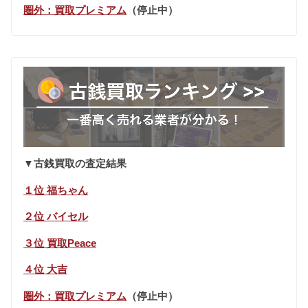
圏外：買取プレミアム
（停止中）
▼古銭買取の査定結果
１位 福ちゃん
２位 バイセル
３位 買取Peace
４位 大吉
圏外：買取プレミアム
（停止中）