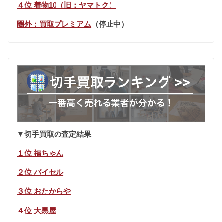
４位 着物10（旧：ヤマトク）
圏外：買取プレミアム
（停止中）
▼切手買取の査定結果
１位 福ちゃん
２位 バイセル
３位 おたからや
４位 大黒屋