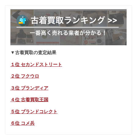
▼古着買取の査定結果
１位 セカンドストリート
２位 フクウロ
３位 ブランディア
４位 古着買取王国
５位 ブランドコレクト
６位 コメ兵