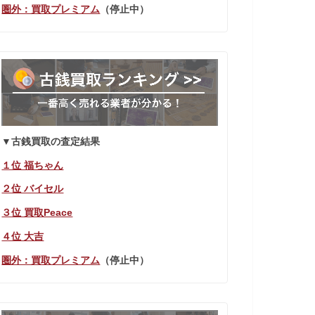
圏外：買取プレミアム
（停止中）
▼古銭買取の査定結果
１位 福ちゃん
２位 バイセル
３位 買取Peace
４位 大吉
圏外：買取プレミアム
（停止中）