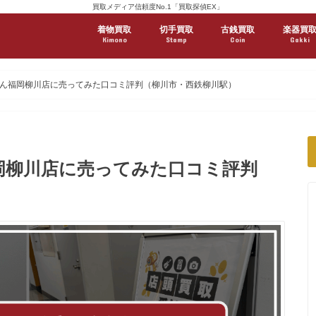
買取メディア信頼度No.1「買取探偵EX」
着物買取
切手買取
古銭買取
楽器買
Kimono
Stamp
Coin
Gakki
ん福岡柳川店に売ってみた口コミ評判（柳川市・西鉄柳川駅）
岡柳川店に売ってみた口コミ評判