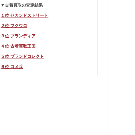
▼古着買取の査定結果
１位 セカンドストリート
２位 フクウロ
３位 ブランディア
４位 古着買取王国
５位 ブランドコレクト
６位 コメ兵