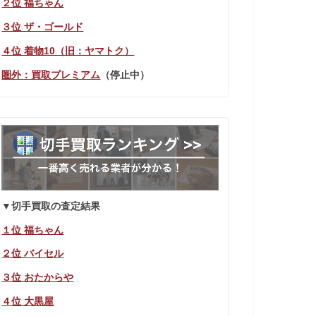
２位 福ちゃん
３位 ザ・ゴールド
４位 着物10（旧：ヤマトク）
圏外：買取プレミアム
（停止中）
▼切手買取の査定結果
１位 福ちゃん
２位 バイセル
３位 おたからや
４位 大黒屋