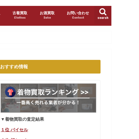
取
古着買取
お酒買取
お問い合わせ
Clothes
Sake
Contact
search
おすすめ情報
▼着物買取の査定結果
１位 バイセル