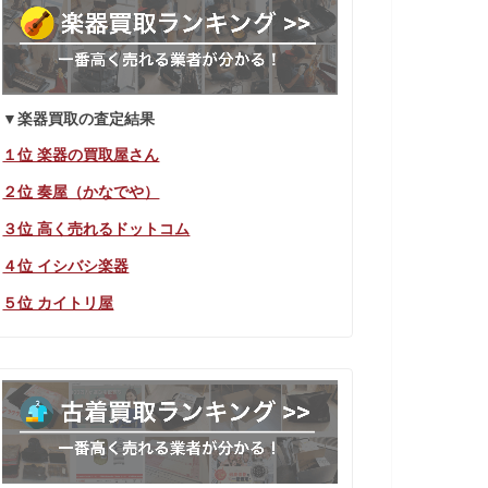
▼楽器買取の査定結果
１位 楽器の買取屋さん
２位 奏屋（かなでや）
３位 高く売れるドットコム
４位 イシバシ楽器
５位 カイトリ屋